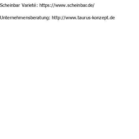
Scheinbar Varieté:
https://www.scheinbar.de/
Unternehmensberatung:
http://www.taurus-konzept.de
+49 15734831279
info@artist-viola.de
Impr