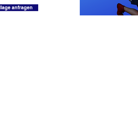
llage anfragen
artist-viola.de
Impressum
Datenschutz
© 2022