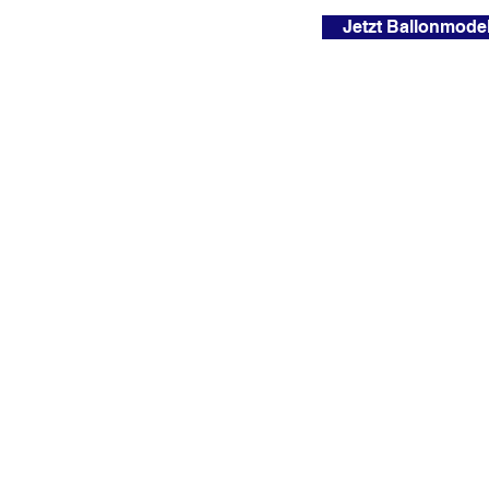
Jetzt Ballonmode
+49 15734831279
info@