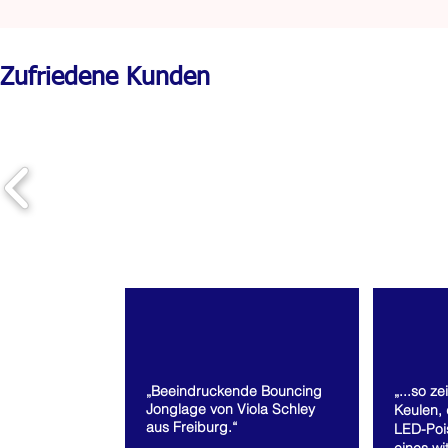
Zufriedene Kunden
„Beeindruckende Bouncing
„...so ze
Jonglage von Viola Schley
Keulen,
aus Freiburg.“
LED-Poi